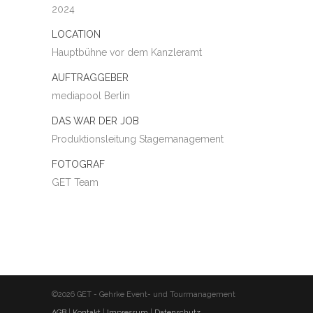
2024
LOCATION
Hauptbühne vor dem Kanzleramt
AUFTRAGGEBER
mediapool Berlin
DAS WAR DER JOB
Produktionsleitung Stagemanagement
FOTOGRAF
GET Team
©
2026 GET - Gehrke Event- und Tourmanagement
AGB
|
Kontakt
|
Impressum
|
Datenschutz